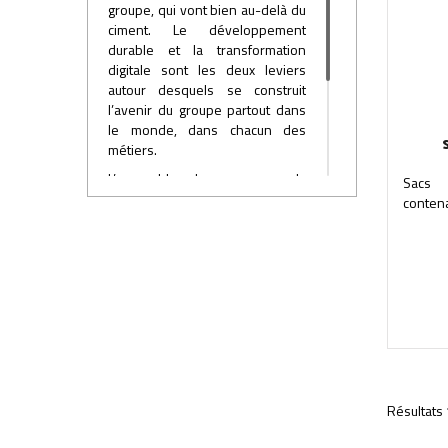
groupe, qui vont bien au-delà du
ciment. Le développement
durable et la transformation
digitale sont les deux leviers
autour desquels se construit
l’avenir du groupe partout dans
le monde, dans chacun des
métiers.
L’ensemble des marques du
Sacs 
groupe au niveau mondial, et
contena
donc en France, est désormais
rassemblé sous une même
bannière, incarnée par un logo
commun.
Résultats 