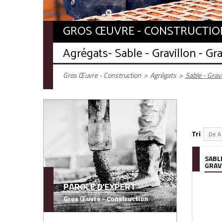
GROS ŒUVRE - CONSTRUCTIO
Agrégats
- Sable - Gravillon - Gra
Gros Œuvre - Construction
>
Agrégats
>
Sable - Gravi
Tri
De A 
SABLE
GRAV
PAROLE D'EXPERT
Gros Œuvre - Construction