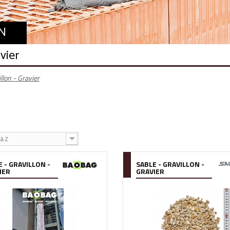
N
vier
llon - Gravier
à Z
 - GRAVILLON -
SABLE - GRAVILLON -
IER
GRAVIER