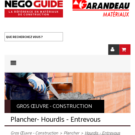
LA RÉFÉRENCE EN MATÉRIAUX
DE CONSTRUCTION
QUE RECHERCHEZ VOUS ?
GROS ŒUVRE - CONSTRUCTION
Plancher
- Hourdis - Entrevous
Gros Œuvre - Construction
>
Plancher
>
Hourdis - Entrevous