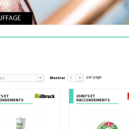
AUFFAGE
Montrer
à Z
7
TS ET
JOINTS ET
CORDEMENTS
RACCORDEMENTS