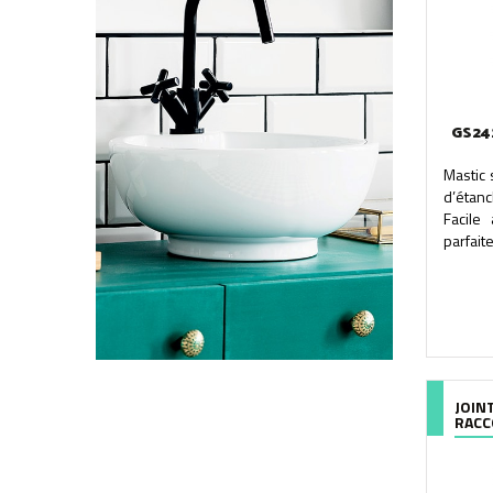
GS24
Mastic 
d’étan
Facile
parfait
JOIN
RAC