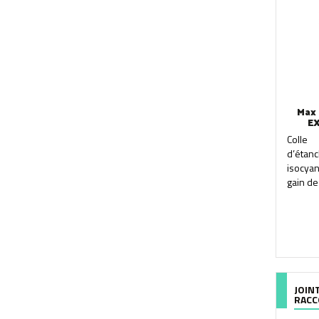
Max
E
Coll
d’éta
isocyan
gain de
JOIN
RAC