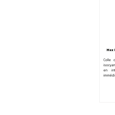
Max 
Colle 
isocyan
en int
immédia