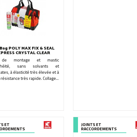
 Bag POLY MAX FIX & SEAL
XPRESS CRYSTAL CLEAR
e de montage et mastic
nchéité, sans solvants et
ates, à élasticité très élevée et à
 résistance très rapide. Collage...
TS ET
JOINTS ET
CORDEMENTS
RACCORDEMENTS