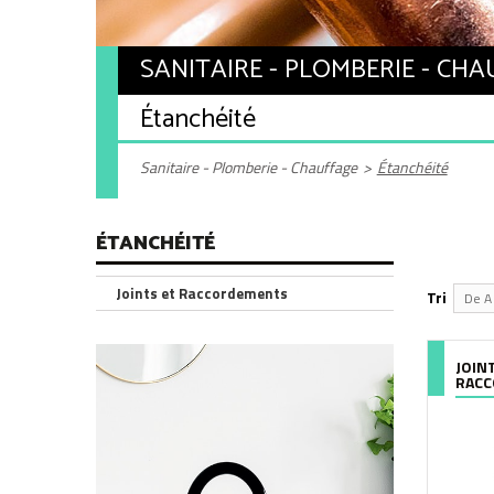
SANITAIRE - PLOMBERIE - CH
Étanchéité
Sanitaire - Plomberie - Chauffage
>
Étanchéité
ÉTANCHÉITÉ
Joints et Raccordements
Tri
De A 
JOIN
RAC