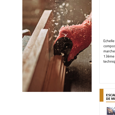
Echel
compo
marche
13ème m
techniq
ESCA
DE M