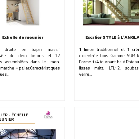
Echelle de meunier
Escalier STYLE à L'ANGL
le droite en Sapin massif
1 limon traditionnel et 1 crém
sée de deux limons et 12
excentrée bois Gamme SUR 
s assemblées dans le limon.
Forme 1/4 tournant haut Poteau
arche = palier.Caractéristiques
lisses métal LFL12, souba
ues...
verre...
LIER - ÉCHELLE
EUNIER