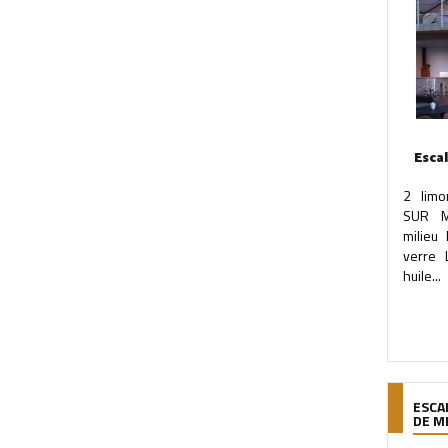
Esca
2 limo
SUR M
milieu
verre 
huile...
ESCA
DE M