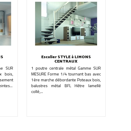
NS
Escalier STYLE à LIMONS
CENTRAUX
mme SUR
1 poutre centrale métal Gamme SUR
x bois,
MESURE Forme 1/4 tournant bas avec
ssement
1ère marche débordante Poteaux bois,
intes...
balustres métal BFL Hêtre lamellé
collé,...