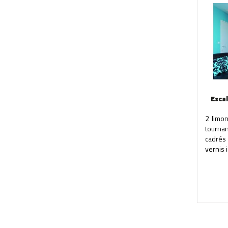
Esca
2 limo
tournan
cadrés
vernis 