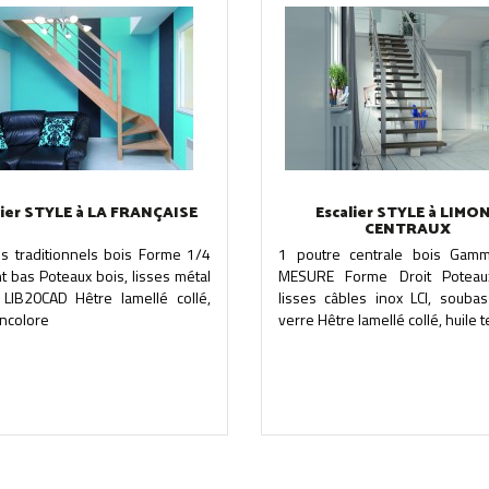
lier STYLE à LA FRANÇAISE
Escalier STYLE à LIMO
CENTRAUX
ns traditionnels bois Forme 1/4
1 poutre centrale bois Ga
t bas Poteaux bois, lisses métal
MESURE Forme Droit Poteau
 LIB20CAD Hêtre lamellé collé,
lisses câbles inox LCI, souba
incolore
verre Hêtre lamellé collé, huile te