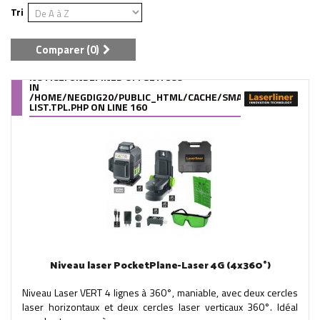
Tri
Comparer (
0
)
NOTICE
: UNDEFINED OFFSET: 399
IN
/HOME/NEGDIG20/PUBLIC_HTML/CACHE/SMARTY/COMPILE/95
LIST.TPL.PHP
ON LINE
160
Niveau laser PocketPlane-Laser 4G (4x360°)
Niveau Laser VERT 4 lignes à 360°, maniable, avec deux cercles
laser horizontaux et deux cercles laser verticaux 360°. Idéal