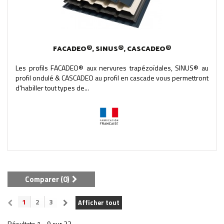
FACADEO®, SINUS®, CASCADEO®
Les profils FACADEO® aux nervures trapézoïdales, SINUS® au
profil ondulé & CASCADEO au profil en cascade vous permettront
d'habiller tout types de...
Comparer (
0
)
1
2
3
Afficher tout
Résultats 1 - 9 sur 23.