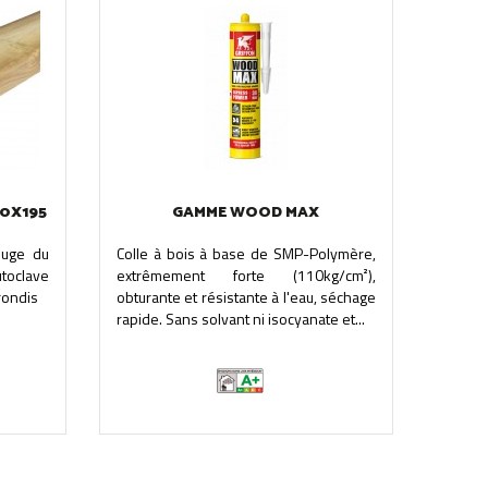
70X195
GAMME WOOD MAX
ouge du
Colle à bois à base de SMP-Polymère,
toclave
extrêmement forte (110kg/cm²),
rondis
obturante et résistante à l'eau, séchage
rapide. Sans solvant ni isocyanate et...