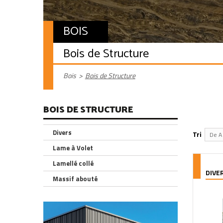
BOIS
Bois de Structure
Bois
>
Bois de Structure
BOIS DE STRUCTURE
Divers
Tri
De A 
Lame à Volet
Lamellé collé
DIVE
Massif abouté