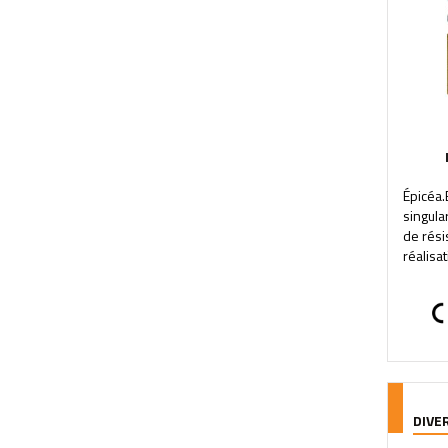
Épicéa
singula
de rési
réalisa
DIVE