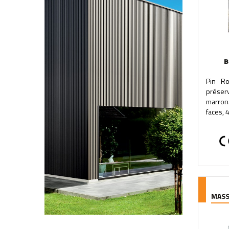
B
Pin Ro
préserv
marron
faces, 
MASS