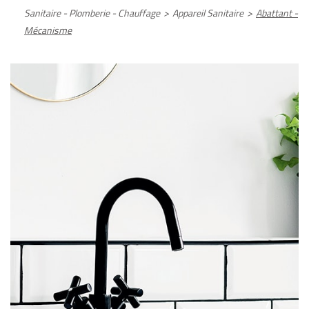
Sanitaire - Plomberie - Chauffage
>
Appareil Sanitaire
>
Abattant -
Mécanisme