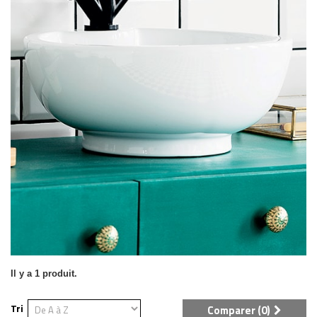
Il y a 1 produit.
Tri
Comparer (
0
)