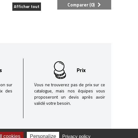
Comparer (
0
)
Afficher tout
s
Prix
son sur
Vous ne trouverez pas de prix sur ce
oix des
catalogue, mais nos équipes vous
proposeront un devis après avoir
validé votre besoin.
l cookies
Personalize
Privacy policy