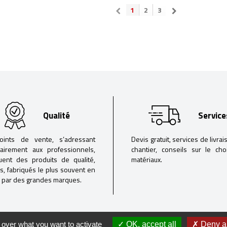
1
2
3
Qualité
Service
oints de vente, s’adressant
Devis gratuit, services de livrai
tairement aux professionnels,
chantier, conseils sur le ch
buent des produits de qualité,
matériaux.
iés, fabriqués le plus souvent en
 par des grandes marques.
 over what you want to activate
OK, accept all
Deny al