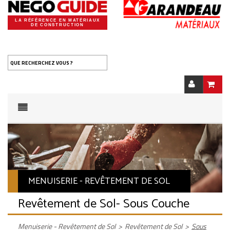
LA RÉFÉRENCE EN MATÉRIAUX
DE CONSTRUCTION
QUE RECHERCHEZ VOUS ?
MENUISERIE - REVÊTEMENT DE SOL
Revêtement de Sol
- Sous Couche
Menuiserie - Revêtement de Sol
>
Revêtement de Sol
>
Sous