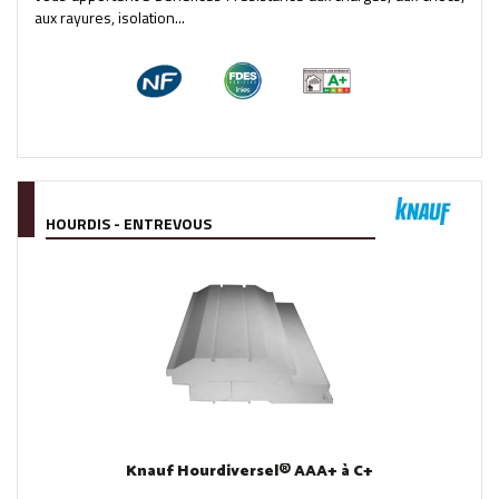
aux rayures, isolation...
HOURDIS - ENTREVOUS
Knauf Hourdiversel® AAA+ à C+